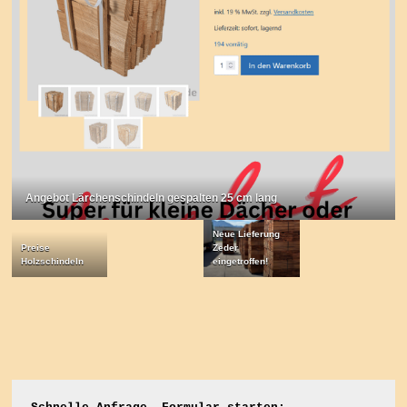
Angebot Lärchenschindeln gespalten 25 cm lang
Neue Lieferung
Preise
Zeder
Holzschindeln
eingetroffen!