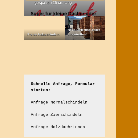
gespalten 25 cm lang
Neue Lieferung Zeder
Preise Holzschindeln
eingetroffen!
Schnelle Anfrage, Formular 
starten:
Anfrage Normalschindeln
Anfrage Zierschindeln
Anfrage Holzdachrinnen