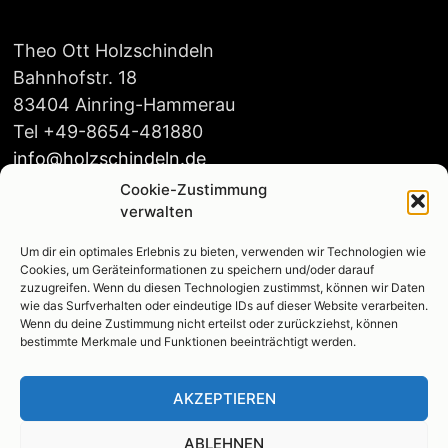
Theo Ott Holzschindeln
Bahnhofstr. 18
83404 Ainring-Hammerau
Tel +49-8654-481880
info@holzschindeln.de
Cookie-Zustimmung
verwalten
Um dir ein optimales Erlebnis zu bieten, verwenden wir Technologien wie
Öffnungszeiten:
Cookies, um Geräteinformationen zu speichern und/oder darauf
Mo-Do 8:00-16:00
zuzugreifen. Wenn du diesen Technologien zustimmst, können wir Daten
wie das Surfverhalten oder eindeutige IDs auf dieser Website verarbeiten.
Fr. 8:00-14:00
Wenn du deine Zustimmung nicht erteilst oder zurückziehst, können
bestimmte Merkmale und Funktionen beeinträchtigt werden.
AKZEPTIEREN
Das Team
ABLEHNEN