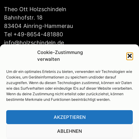
Theo Ott Holzschindeln
Bahnhofstr. 18
83404 Ainring-Hammerau
Tel +49-8654-481880
info@holzschindeln.de
Cookie-Zustimmung
verwalten
Um dir ein optimales Erlebnis zu bieten, verwenden wir Technologien wie
Öffnungszeiten:
Cookies, um Geräteinformationen zu speichern und/oder darauf
Mo-Do 8:00-16:00
zuzugreifen. Wenn du diesen Technologien zustimmst, können wir Daten
wie das Surfverhalten oder eindeutige IDs auf dieser Website verarbeiten.
Fr. 8:00-14:00
Wenn du deine Zustimmung nicht erteilst oder zurückziehst, können
bestimmte Merkmale und Funktionen beeinträchtigt werden.
AKZEPTIEREN
Das Team
ABLEHNEN