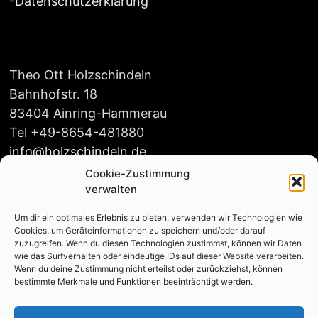
-
Datenschutzerklärung
Theo Ott Holzschindeln
Bahnhofstr. 18
83404 Ainring-Hammerau
Tel +49-8654-481880
info@holzschindeln.de
Cookie-Zustimmung
verwalten
Um dir ein optimales Erlebnis zu bieten, verwenden wir Technologien wie
Öffnungszeiten:
Cookies, um Geräteinformationen zu speichern und/oder darauf
Mo-Do 8:00-16:00
zuzugreifen. Wenn du diesen Technologien zustimmst, können wir Daten
wie das Surfverhalten oder eindeutige IDs auf dieser Website verarbeiten.
Fr. 8:00-14:00
Wenn du deine Zustimmung nicht erteilst oder zurückziehst, können
bestimmte Merkmale und Funktionen beeinträchtigt werden.