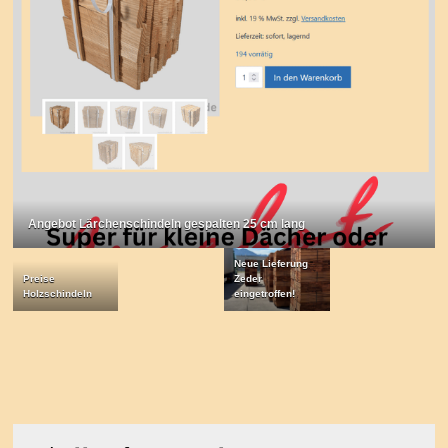
Angebot Lärchenschindeln gespalten 25 cm lang
Neue Lieferung
Preise
Zeder
Holzschindeln
eingetroffen!