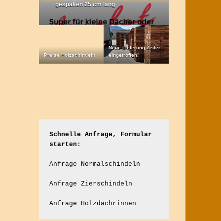
gespalten 25 cm lang
Neue Lieferung Zeder
Preise Holzschindeln
eingetroffen!
Schnelle Anfrage, Formular 
starten:
Anfrage Normalschindeln
Anfrage Zierschindeln
Anfrage Holzdachrinnen