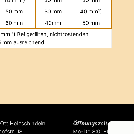
40 mm¹)
30 mm
30 mm
50 mm
30 mm
40 mm¹)
60 mm
40mm
50 mm
mm ¹) Bei gerillten, nichtrostenden
35 mm ausreichend
Ott Holzschindeln
Öffnungszeiten:
ofstr. 18
Mo-Do 8:00-16:00