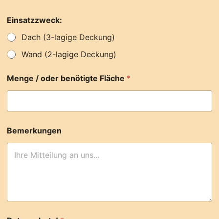
V
Einsatzzweck:
o
r
Dach (3-lagige Deckung)
n
a
Wand (2-lagige Deckung)
m
e
/
Menge / oder benötigte Fläche
*
N
a
m
e
*
Bemerkungen
b
e
n
ö
t
i
g
t
e