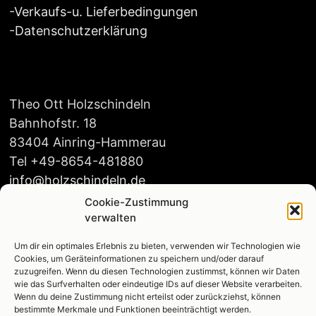
-
Verkaufs-u. Lieferbedingungen
-
Datenschutzerklärung
Theo Ott Holzschindeln
Bahnhofstr. 18
83404 Ainring-Hammerau
Tel +49-8654-481880
info@holzschindeln.de
Cookie-Zustimmung
verwalten
Um dir ein optimales Erlebnis zu bieten, verwenden wir Technologien wie
Öffnungszeiten:
Cookies, um Geräteinformationen zu speichern und/oder darauf
Mo-Do 8:00-16:00
zuzugreifen. Wenn du diesen Technologien zustimmst, können wir Daten
wie das Surfverhalten oder eindeutige IDs auf dieser Website verarbeiten.
Fr. 8:00-14:00
Wenn du deine Zustimmung nicht erteilst oder zurückziehst, können
bestimmte Merkmale und Funktionen beeinträchtigt werden.