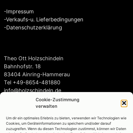
-
Impressum
-
Verkaufs-u. Lieferbedingungen
-
Datenschutzerklärung
Theo Ott Holzschindeln
Bahnhofstr. 18
83404 Ainring-Hammerau
Tel +49-8654-481880
info@holzschindeln.de
Cookie-Zustimmung
verwalten
Um dir ein optimales Erlebnis zu bieten, verwenden wir Technologien wie
Öffnungszeiten:
Cookies, um Geräteinformationen zu speichern und/oder darauf
Mo-Do 8:00-16:00
zuzugreifen. Wenn du diesen Technologien zustimmst, können wir Daten